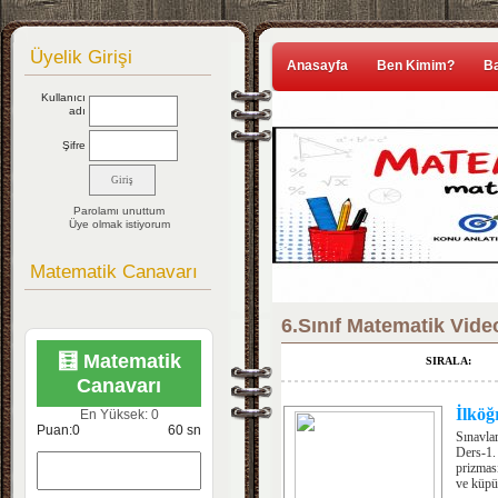
Üyelik Girişi
Anasayfa
Ben Kimim?
Ba
Kullanıcı
adı
Şifre
Parolamı unuttum
Üye olmak istiyorum
Matematik Canavarı
6.Sınıf Matematik Vide
🧮 Matematik
SIRALA:
Canavarı
İlköğ
En Yüksek:
0
Puan:
0
60
sn
Sınavla
Ders-1. 
prizması
ve küpün