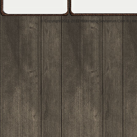
© Copyright 2011-2012 MatematigiSeviyorum.Com ® | Her h