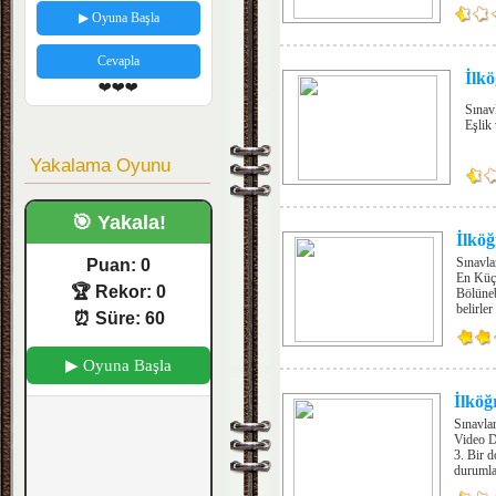
▶ Oyuna Başla
Cevapla
İlk
❤️❤️❤️
Sınav
Eşlik 
Yakalama Oyunu
🎯 Yakala!
İlkö
Sınavla
Puan:
0
En Küçü
🏆 Rekor:
0
Bölünebi
belirle
⏰ Süre:
60
▶ Oyuna Başla
İlköğ
Sınavla
Video De
3. Bir d
durumlar