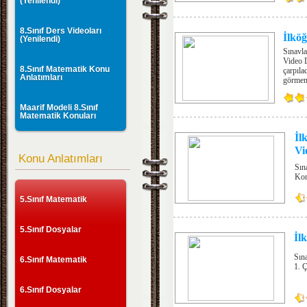
(Yenilendi)
8.Sınıf Ders Videoları
İlkö
(Yenilendi)
Sınavla
Video D
8.Sınıf Matematik Konu
çarpıla
Anlatımları
görmeni
Maarif Modeli 8.Sınıf
Matematik Konuları
İl
Vi
Konu Anlatımları
Sın
Kon
5.Sınıf Matematik
5.Sınıf Dosyalar
İl
Sın
6.Sınıf Matematik
1. Ç
6.Sınıf Dosyalar