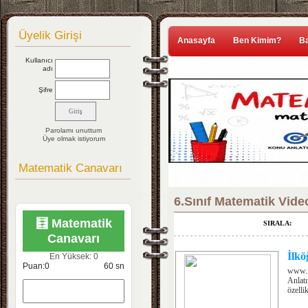
Üyelik Girişi
Anasayfa
Ben Kimim?
Ba
Kullanıcı
adı
Şifre
Parolamı unuttum
Üye olmak istiyorum
Matematik Canavarı
6.Sınıf Matematik Vide
🧮 Matematik
SIRALA:
Canavarı
İlkö
En Yüksek:
0
Puan:
0
60
sn
www.i
Anlatı
özellik