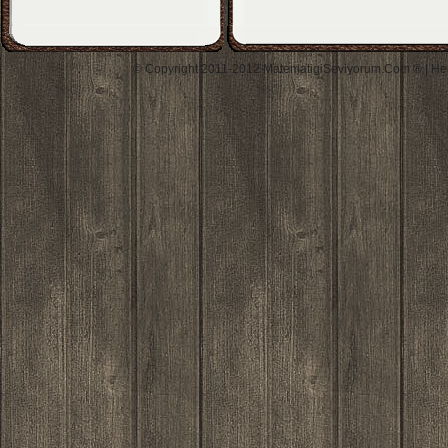
© Copyright 2011-2012 MatematigiSeviyorum.Com ® | Her h