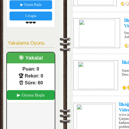
▶ Oyuna Başla
Cevapla
İl
❤️❤️❤️
Vi
Sın
Anl
Yakalama Oyunu
🎯 Yakala!
İlk
Puan:
0
Sınav
Ders-
🏆 Rekor:
0
⏰ Süre:
60
▶ Oyuna Başla
İlkö
Vide
www.imt
Çarpanl
katların
problem