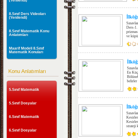
(Yenilendi)
8.Sınıf Ders Videoları
İlköğ
(Yenilendi)
Sınavla
Ders-1. 
8.Sınıf Matematik Konu
prizması
Anlatımları
ve küpün
Maarif Modeli 8.Sınıf
Matematik Konuları
İlkö
Sınavla
Konu Anlatımları
En Küçü
Bölünebi
belirle
5.Sınıf Matematik
5.Sınıf Dosyalar
İlköğ
Sınavla
6.Sınıf Matematik
Kesirler
Kesirler
strateji
6.Sınıf Dosyalar