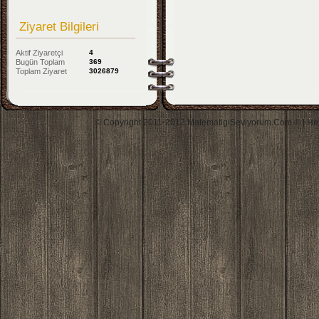
Ziyaret Bilgileri
Aktif Ziyaretçi
4
Bugün Toplam
369
Toplam Ziyaret
3026879
© Copyright 2011-2012 MatematigiSeviyorum.Com ® | Her h