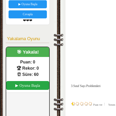
▶ Oyuna Başla
Cevapla
❤️❤️❤️
Yakalama Oyunu
🎯 Yakala!
Puan:
0
🏆 Rekor:
0
⏰ Süre:
60
▶ Oyuna Başla
3.Sınıf Sayı Problemleri
Puan ver
Yorum