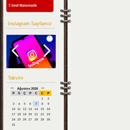
7.Sınıf Matematik
Instagram Sayfamız
Takvim
<<
Ağustos 2026
>>
P
S
Ç
P
C
C
P
1
2
3
4
5
6
7
8
9
10
11
12
13
14
15
16
17
18
19
20
21
22
23
24
25
26
27
28
29
30
31