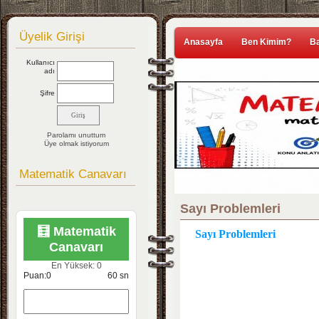
Üyelik Girişi
Anasayfa
Ben Kimim?
Ba
Kullanıcı
adı
Şifre
Parolamı unuttum
Üye olmak istiyorum
Matematik Canavarı
Sayı Problemleri
🧮 Matematik
Sayı Problemleri
Canavarı
En Yüksek:
0
Puan:
0
60
sn