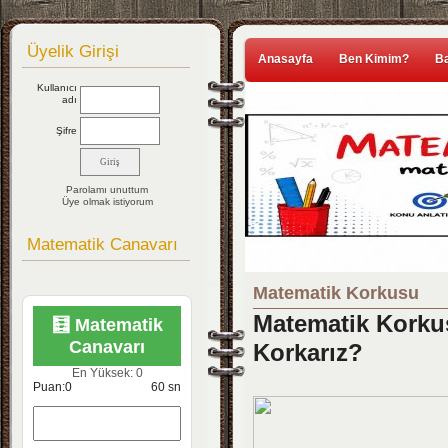
Üyelik Girişi
Anasayfa
Ben Kimim?
Ba
Kullanıcı
adı
Şifre
Parolamı unuttum
Üye olmak istiyorum
Matematik Canavarı
Matematik Korkusu
Matematik Korku
🧮 Matematik
Canavarı
Korkarız?
En Yüksek:
0
Puan:
0
60
sn