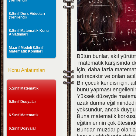
(Yenilendi)
8.Sınıf Ders Videoları
(Yenilendi)
8.Sınıf Matematik Konu
Anlatımları
Maarif Modeli 8.Sınıf
Matematik Konuları
Bütün bunlar, akıl yürüt
matematik karşısında de
için, daha fazla matemati
Konu Anlatımları
artıracaktır ve onları ac
Bir çocuk kendisi için, ai
5.Sınıf Matematik
bunu yapması engellenir
Yüksek düzeyde matemati
5.Sınıf Dosyalar
uzak durma eğiliminded
yoksundur, ancak duygula
6.Sınıf Matematik
Buna matematik korkusu d
eğitimlerinin çok ötesind
6.Sınıf Dosyalar
Bundan muzdarip olanlar 