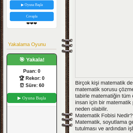
▶ Oyuna Başla
Cevapla
❤️❤️❤️
Yakalama Oyunu
🎯 Yakala!
Puan:
0
🏆 Rekor:
0
Birçok kişi matematik de
⏰ Süre:
60
matematik sorusu çözme ak
tabirle matematiğin tüm 
▶ Oyuna Başla
insan için bir matematik
neden olabilir.
Matematik Fobisi Nedir?
Matematik, soyutlama ger
tutulması ve ardından iş