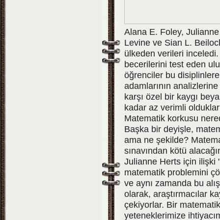
Alana E. Foley, Juliann
Levine ve Sian L. Beilock
ülkeden verileri inceled
becerilerini test eden u
öğrenciler bu disiplinler
adamlarının analizlerin
karşı özel bir kaygı bey
kadar az verimli olduklar
Matematik korkusu nere
Başka bir deyişle, matema
ama ne şekilde? Matemat
sınavından kötü alacağ
Julianne Herts için ilişki "
matematik problemini ç
ve aynı zamanda bu alışt
olarak, araştırmacılar k
çekiyorlar. Bir matemati
yeteneklerimize ihtiyacı