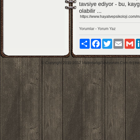
tavsiye ediyor - bu, kayg
olabilir ...
https://www.hayatvepsikoloji.com/m
Yorumlar
-
Yorum Yaz
Paylaş
Facebook
Twitter
Email
Gm
© Copyright 2011-2012 MatematigiSeviyorum.Com ® | Her h