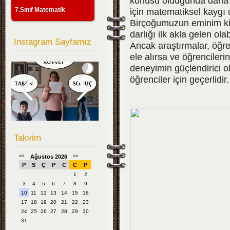
konusu olduğunda daha o
7.Sınıf Matematik
için matematiksel kaygı 
Birçoğumuzun eminim ki f
darlığı ilk akla gelen olab
Instagram Sayfamız
Ancak araştırmalar, öğre
ele alırsa ve öğrencileri
deneyimin güçlendirici ol
öğrenciler için geçerlidir.
Takvim
<<
Ağustos 2026
>>
P
S
Ç
P
C
C
P
1
2
3
4
5
6
7
8
9
10
11
12
13
14
15
16
17
18
19
20
21
22
23
24
25
26
27
28
29
30
31