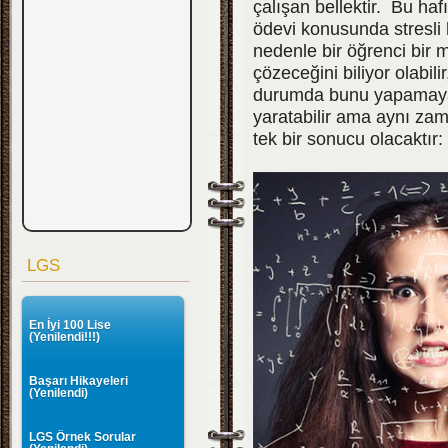
çalışan bellektir. Bu haf
ödevi konusunda stresli 
nedenle bir öğrenci bir 
çözeceğini biliyor olabil
durumda bunu yapamayaca
yaratabilir ama aynı zam
tek bir sonucu olacaktır:
LGS
En İyi 100 Lise
(Yenilendi!!!)
Başarı Hikayeleri
(Yenilendi)
LGS Örnek Sorular