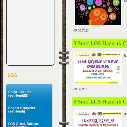
M
09.08.2021
8.Sınıf LGS Hazırlık 
8
LGS
09.08.2021
En İyi 100 Lise
(Yenilendi!!!)
8.Sınıf LGS Hazırlık 
Başarı Hikayeleri
(Yenilendi)
8.
LGS Örnek Sorular