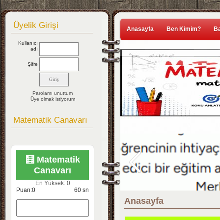
Üyelik Girişi
Anasayfa
Ben Kimim?
Ba
Kullanıcı
adı
Şifre
Parolamı unuttum
Üye olmak istiyorum
Matematik Canavarı
🧮 Matematik
Canavarı
En Yüksek:
0
Puan:
0
60
sn
Anasayfa