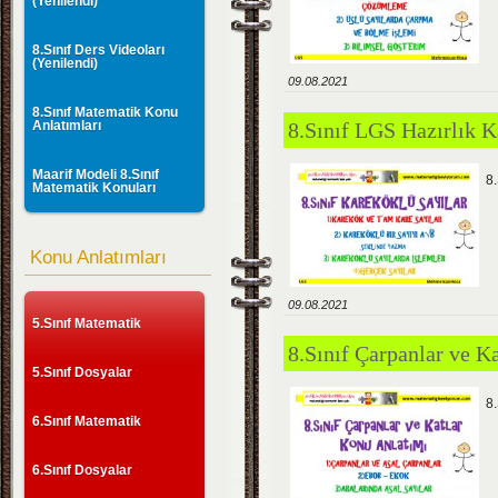
(Yenilendi)
8.Sınıf Ders Videoları
(Yenilendi)
09.08.2021
8.Sınıf Matematik Konu
Anlatımları
8.Sınıf LGS Hazırlık 
Maarif Modeli 8.Sınıf
8
Matematik Konuları
Konu Anlatımları
09.08.2021
5.Sınıf Matematik
8.Sınıf Çarpanlar ve 
5.Sınıf Dosyalar
8
6.Sınıf Matematik
6.Sınıf Dosyalar