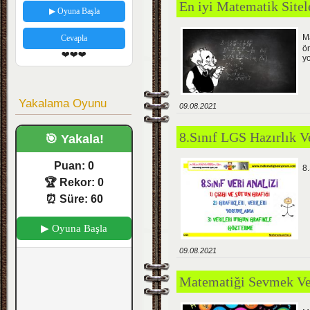
En iyi Matematik Sitele
▶ Oyuna Başla
M
Cevapla
ö
❤️❤️❤️
y
Yakalama Oyunu
09.08.2021
8.Sınıf LGS Hazırlık 
🎯 Yakala!
Puan:
0
8.
🏆 Rekor:
0
⏰ Süre:
60
▶ Oyuna Başla
09.08.2021
Matematiği Sevmek Ve