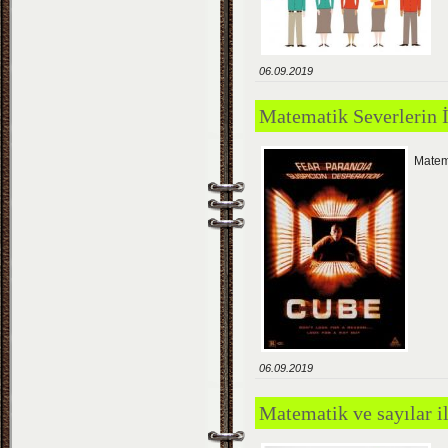
06.09.2019
Matematik Severlerin 
Matema
06.09.2019
Matematik ve sayılar ile